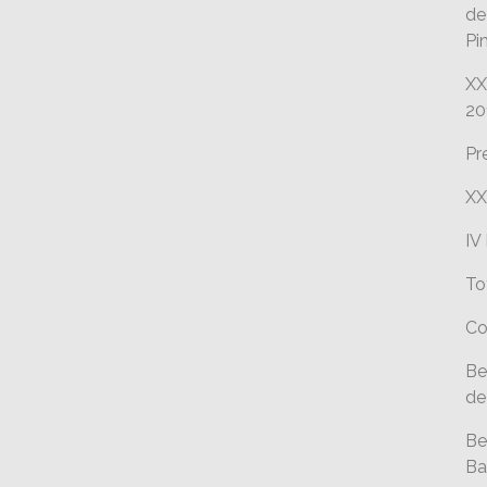
de
Pi
XX
20
Pr
XX
IV
To
Co
Be
de
Be
Ba