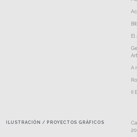
Ac
Bi
El
Ge
Ar
A 
Ro
II
ILUSTRACIÓN / PROYECTOS GRÁFICOS
Ca
20