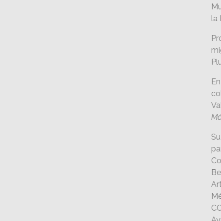
Mu
la
Pr
mi
Pl
En
co
Va
Má
Su
pa
Co
Be
Ar
Mé
CC
Ay