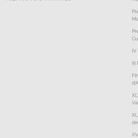
Pr
Ma
Pr
Cu
IV
II
Fi
d’
XL
Va
XL
de
XV