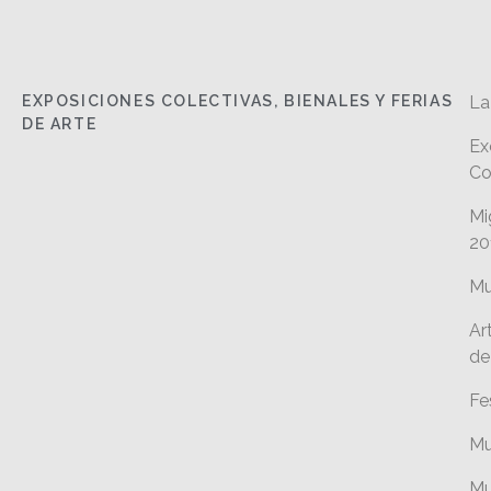
EXPOSICIONES COLECTIVAS, BIENALES Y FERIAS
La
DE ARTE
Ex
Co
Mi
20
Mu
Ar
de
Fe
Mu
Mu